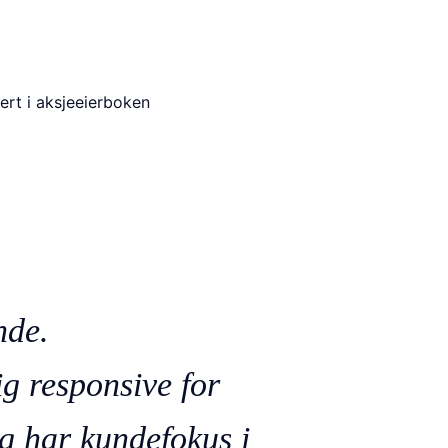
ert i aksjeeierboken
nde.
g responsive for
g har kundefokus i