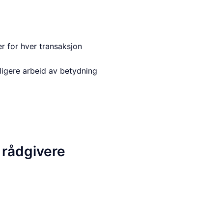
r for hver transaksjon
ligere arbeid av betydning
l rådgivere
o