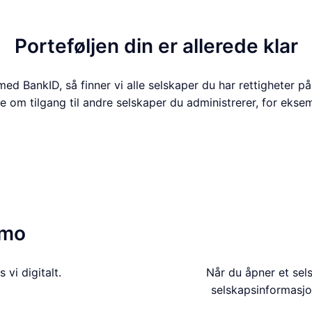
Porteføljen din er allerede klar
ed BankID, så finner vi alle selskaper du har rettigheter p
 om tilgang til andre selskaper du administrerer, for ekse
Fortsett med BankID
emo
vi digitalt.
Når du åpner et sel
selskapsinformasjon