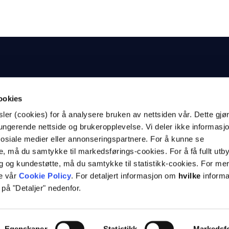
ookies
er (cookies) for å analysere bruken av nettsiden vår. Dette gjør 
fungerende nettside og brukeropplevelse. Vi deler ikke informasj
e
Selskapet
osiale medier eller annonseringspartnere. For å kunne se
ompany.no
Om dCompany
, må du samtykke til markedsførings-cookies. For å få fullt utby
6 17
Kontakt oss
ng og kundestøtte, må du samtykke til statistikk-cookies. For me
e vår
Cookie Policy
. For detaljert informasjon om
hvilke
informa
pany.no
k på "Detaljer" nedenfor.
Egenskaper
Statistikk
Markedsf