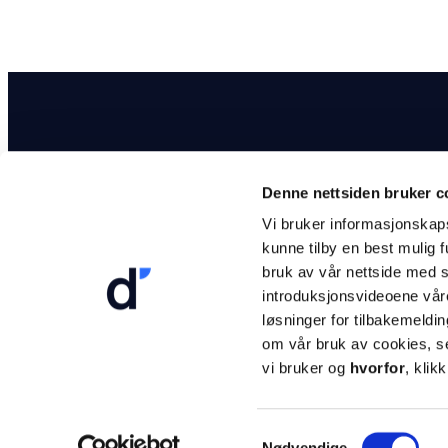
Denne nettsiden bruker c
Vi bruker informasjonskapsl
kunne tilby en best mulig 
dCompany AS
Kundestøtt
bruk av vår nettside med s
Org. nr 925885681
support@dc
introduksjonsvideoene våre
Inkognitogata 33
+47 24 20 1
løsninger for tilbakemeldi
0256 Oslo
om vår bruk av cookies, s
status.dcom
vi bruker og
hvorfor
, klik
Følg oss på LinkedIn
Samtykkevalg
Nødvendige