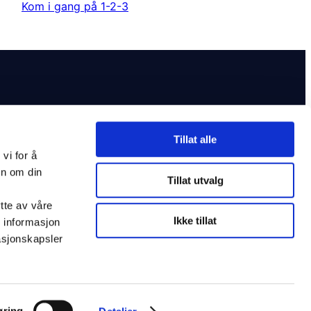
Kom i gang på 1-2-3
Tillat alle
vi for å
on om din
Tillat utvalg
Juridisk
Generelle vilkår
tte av våre
Ikke tillat
Brukervilkår
r informasjon
Cookie Policy
sjonskapsler
Personvern
øring