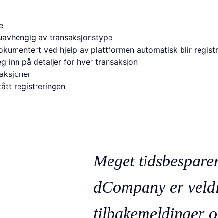
e
uavhengig av transaksjonstype
dokumentert ved hjelp av plattformen automatisk blir registr
eg inn på detaljer for hver transaksjon
saksjoner
ått registreringen
Meget tidsbespare
dCompany er veldi
tilbakemeldinger o