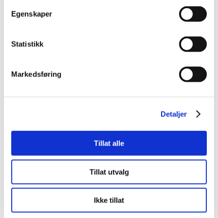
Egenskaper
Påmelding
Statistikk
I webinaret møter du
Markedsføring
Detaljer
Tillat alle
Jens Andreas Pettersen
Morten Ruud
Designer og
Tillat utvalg
Account Manager
produktansvarlig
Ikke tillat