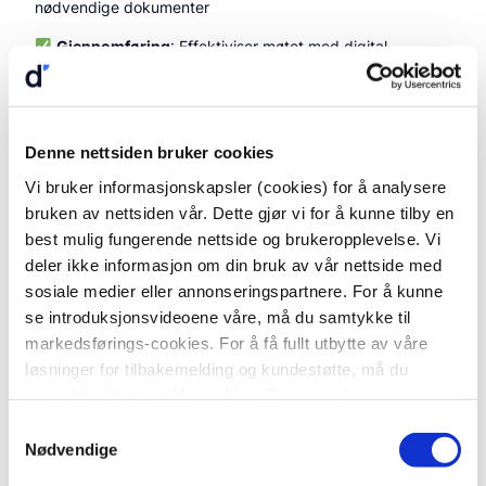
nødvendige dokumenter
Gjennomføring
: Effektiviser møtet med digital
oppmøteregistrering, enkel stemmegivning og oversiktlig
håndtering av fullmakter.
Protokoll
: Generer ferdige protokoller, legg til
Denne nettsiden bruker cookies
elektroniske signaturer og arkiver dokumentene sikkert
med ett klikk.
Vi bruker informasjonskapsler (cookies) for å analysere
bruken av nettsiden vår. Dette gjør vi for å kunne tilby en
Oppfølging
: Automatisk rapportering av vedtak til
best mulig fungerende nettside og brukeropplevelse. Vi
Brønnøysundregistrene, oppdatering av vedtekter m.m.
deler ikke informasjon om din bruk av vår nettside med
sosiale medier eller annonseringspartnere. For å kunne
se introduksjonsvideoene våre, må du samtykke til
Praktisk informasjon
markedsførings-cookies. For å få fullt utbytte av våre
løsninger for tilbakemelding og kundestøtte, må du
Webinaret varer i 45 minutter
samtykke til statistikk-cookies. For mer informasjon om
De siste 10 minuttene er avsatt til spørsmål og svar
vår bruk av cookies, se vår
Cookie Policy
. For detaljert
Samtykkevalg
Det koster ikke noe å være med
informasjon om
hvilke
informasjonskapsler vi bruker og
Nødvendige
hvorfor
, klikk på "Detaljer" nedenfor.