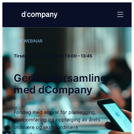
Hopp
til
innhold
LIVE WEBINAR
Tirsdag 11. mars klokken 13:00 – 13:45
Generalforsamling
med dCompany
For deg med ansvar for planlegging,
gjennomføring og oppfølging av årets
ordinære og ekstraordinære